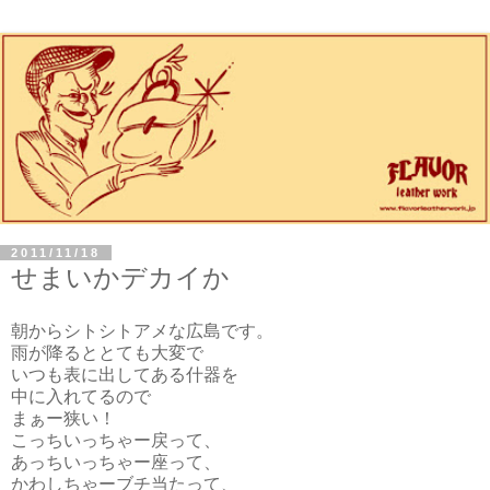
2011/11/18
せまいかデカイか
朝からシトシトアメな広島です。
雨が降るととても大変で
いつも表に出してある什器を
中に入れてるので
まぁー狭い！
こっちいっちゃー戻って、
あっちいっちゃー座って、
かわしちゃーブチ当たって、