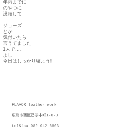
年内までに
のやつに
没頭して
ジョーズ
とか
気付いたら
言うてました
1人で…。
よし
今日はしっかり寝よう‼︎
FLAVOR leather work
広島市西区己斐本町1-8-3
tel&fax
082-942-6803