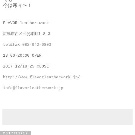
今は寒ぅ〜！
FLAVOR leather work
広島市西区己斐本町1-8-3
tel&fax
082-942-6803
13:00~20:00 OPEN
2017 12/18,25 CLOSE
http://www.flavorleatherwork.jp/
info@flavorleatherwork.jp
2017/12/12