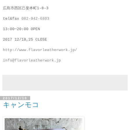
広島市西区己斐本町1-8-3
tel&fax
082-942-6803
13:00~20:00 OPEN
2017 12/18,25 CLOSE
http://www.flavorleatherwork.jp/
info@flavorleatherwork.jp
2017/12/10
キャンモコ