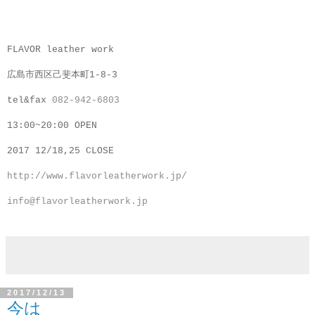
FLAVOR leather work
広島市西区己斐本町1-8-3
tel&fax
082-942-6803
13:00~20:00 OPEN
2017 12/18,25 CLOSE
http://www.flavorleatherwork.jp/
info@flavorleatherwork.jp
2017/12/13
今は