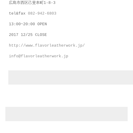
広島市西区己斐本町1-8-3
tel&fax
082-942-6803
13:00~20:00 OPEN
2017 12/25 CLOSE
http://www.flavorleatherwork.jp/
info@flavorleatherwork.jp