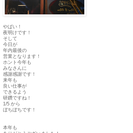
やばい！
夜明けです！
そして
今日が
年内最後の
営業となります！
ホント今年も
みなさんに
感謝感謝です！
来年も
良い仕事が
できるよう
研鑽ですね！
1/5 から
ぼちぼちです！
本年も