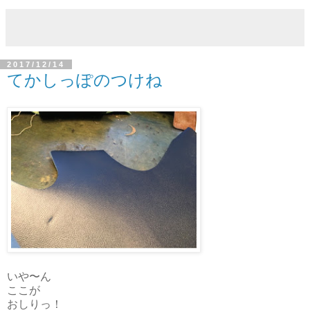
2017/12/14
てかしっぽのつけね
いや〜ん
ここが
おしりっ！