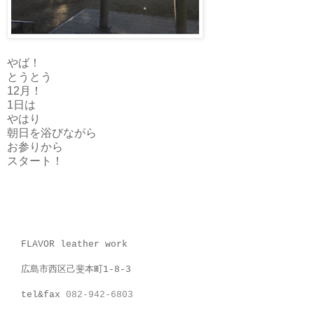
やば！
とうとう
12月！
1日は
やはり
朝日を浴びながら
お参りから
スタート！
FLAVOR leather work
広島市西区己斐本町1-8-3
tel&fax
082-942-6803