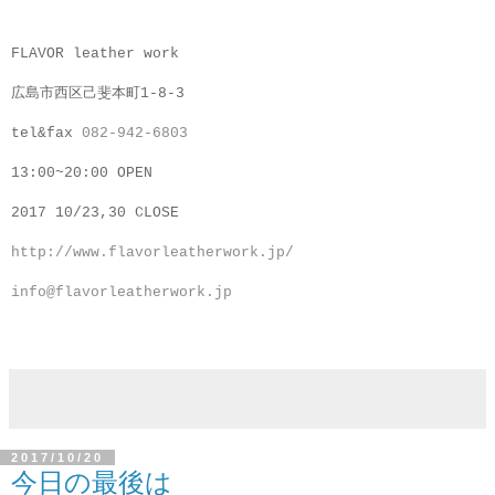
FLAVOR leather work
広島市西区己斐本町1-8-3
tel&fax
082-942-6803
13:00~20:00 OPEN
2017 10/23,30 CLOSE
http://www.flavorleatherwork.jp/
info@flavorleatherwork.jp
2017/10/20
今日の最後は