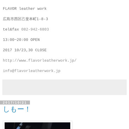
FLAVOR leather work
広島市西区己斐本町1-8-3
tel&fax
082-942-6803
13:00~20:00 OPEN
2017 10/23,30 CLOSE
http://www.flavorleatherwork.jp/
info@flavorleatherwork.jp
2017/10/21
しもー！