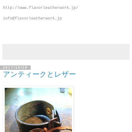
http://www.flavorleatherwork.jp/
info@flavorleatherwork.jp
2017/10/18
アンティークとレザー