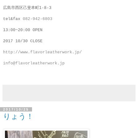
広島市西区己斐本町1-8-3
tel&fax
082-942-6803
13:00~20:00 OPEN
2017 10/30 CLOSE
http://www.flavorleatherwork.jp/
info@flavorleatherwork.jp
2017/10/25
りょう！