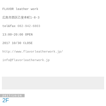
FLAVOR leather work
広島市西区己斐本町1-8-3
tel&fax
082-942-6803
13:00~20:00 OPEN
2017 10/30 CLOSE
http://www.flavorleatherwork.jp/
info@flavorleatherwork.jp
2017/10/26
2F