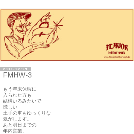
2011/12/29
FMHW-3
もう年末休暇に
入られた方も
結構いるみたいで
慌しい
土手の車もゆっくりな
気がします。
あと明日までの
年内営業、