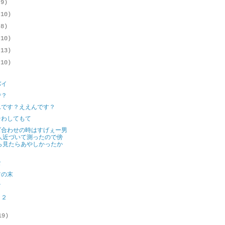
(9)
(10)
(8)
(10)
(13)
(10)
バイ
で？
んです？ええんです？
そわしてもて
ズ合わせの時はすげぇー男
人近づいて測ったので傍
ら見たらあやしかったか
。
な
ツの末
ツ
１２
19)