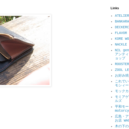
Links
ATELIER
BANKARA
DECKER
FLAVOR 
KORE WO
NACKL
NIL ge
アンティ
ョップ
ROOSTER
ZOOL 
お好み焼
これでい
モシィー
モックカ
モミアゲ
ルズ
平和モータ
motorcy
広島・ア
お店 WA
木の下の