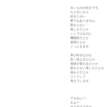
古いものが好きです。
ただ古いから
好きとゆー
事ではありません。
変わらない
美しさだとか
シンプルなのに
機能的だとか
表情だとか
ぐっときます。
革が好きなのも
長く使えるだとか
表情が変わるだとか
変わらない美しさだとか
温もりだとか
リンクして
考えています。
でもねぇー
まぁー
サクサクですわ