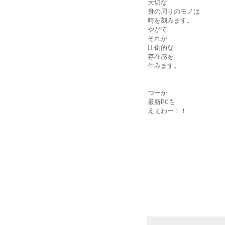
大切な
身の周りのモノは
時を刻みます。
やがて
それが
圧倒的な
存在感を
生みます。
つーか
最新
PCも
えぇわー！！