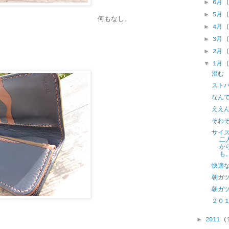
►
6月
►
5月
何もなし。
►
4月
►
3月
►
2月
▼
1月
澄む
スト
なん
ええ
そわ
サイ
二
か
も
快適
朝ガ
朝ガ
２０
►
2011
(