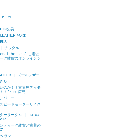
 FLOAT
CHIN交易
LEATHER WORK
RKS
E | ナックル
neral house / 古着と
ーク雑貨のオンラインシ
LEATHER | ズールレザー
きＱ
いのか！？古着屋ティモ
！！from 広島
ンパニー
スピードモーターサイク
ーサークル | heiwa
cle
ンティーク雑貨と古着の
GZ
ヘヴン