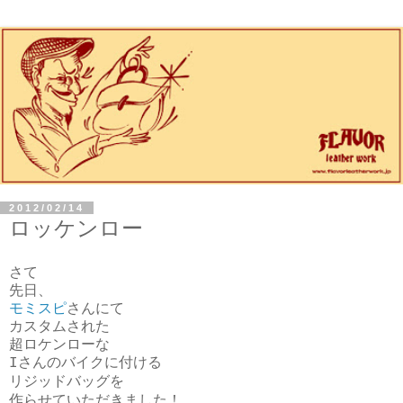
2012/02/14
ロッケンロー
さて
先日、
モミスピ
さんにて
カスタムされた
超ロケンローな
Iさんのバイクに付ける
リジッドバッグを
作らせていただきました！