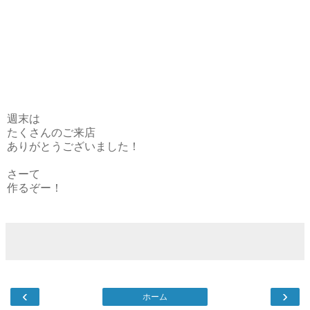
週末は
たくさんのご来店
ありがとうございました！
さーて
作るぞー！
‹
›
ホーム