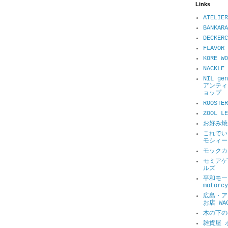
Links
ATELIER
BANKARA
DECKER
FLAVOR 
KORE WO
NACKL
NIL ge
アンティ
ョップ
ROOSTER
ZOOL 
お好み焼
これでい
モシィー
モックカ
モミアゲ
ルズ
平和モータ
motorcy
広島・ア
お店 WA
木の下の
雑貨屋 