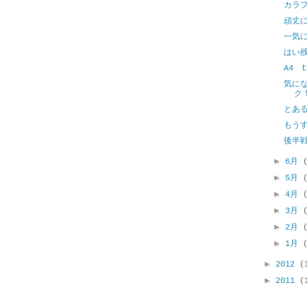
カラ
頑丈
一気
はい
A4 t
気に
ク
とあ
もう
後半
►
6月
►
5月
►
4月
►
3月
►
2月
►
1月
►
2012
(
►
2011
(