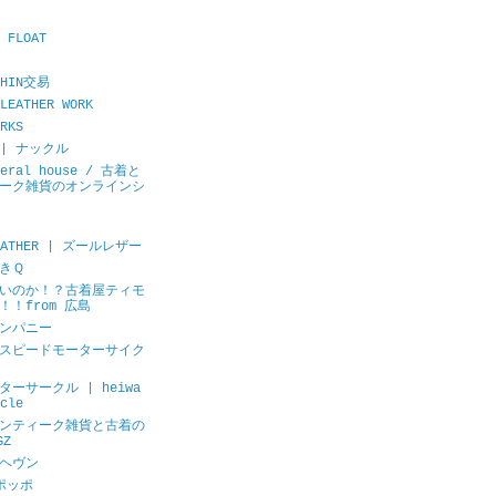
 FLOAT
CHIN交易
LEATHER WORK
RKS
E | ナックル
neral house / 古着と
ーク雑貨のオンラインシ
LEATHER | ズールレザー
きＱ
いのか！？古着屋ティモ
！！from 広島
ンパニー
スピードモーターサイク
ーサークル | heiwa
cle
ンティーク雑貨と古着の
GZ
ヘヴン
ポッポ