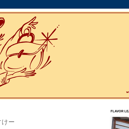
FLAVOR L
すけー