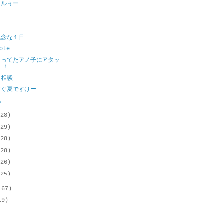
フルぅー
に
に
残念な１日
ote
なってたアノ子にアタッ
！！
る相談
すぐ夏ですけー
戦
(28)
(29)
(28)
(28)
(26)
(25)
167)
19)