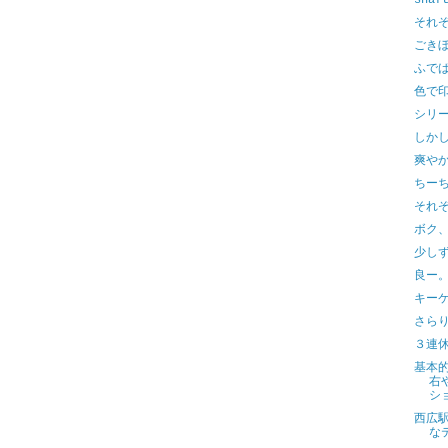
shaf
それ
ごき
ふで
色で
シリ
しか
爽や
ちー
それ
ボク
少し
良ー
キー
さら
３連
基本
右
シ
西広
な