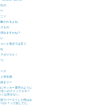
t needle works
ぞれの
ぼー
ばこー
印象かわるよね
ーズもの
し拝みますかね？
かい
ちゃいと地元では言う
ぞれ
、アガリマス！
ずつ
。
ケース
りと存在感
休始まりー
的にサッカー選手のように
や左へのクイックエモー
ョンは見せない。
駅前でバーストした時はみ
テロか？って顔してた。