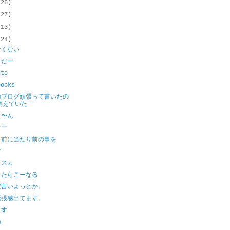
(26)
(27)
(13)
(24)
なくない
りだー
uto
books
のブログ頑張って書いたの
消えていた
よ〜ん
そー
り前に当たり前の事を
む
カスカ
きたらこーなる
ば言いよっとか。
緊張感出てます。
らす
の