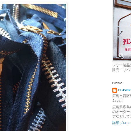
レザー製品
販売・リペ
Profile
FLAVOR
広島市西区己
Japan
広島県広島
のオーダー
アなどして
詳細プロフ