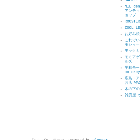
NACKL
NIL ge
アンティ
ョップ
ROOSTER
ZOOL 
お好み焼
これでい
モシィー
モックカ
モミアゲ
ルズ
平和モータ
motorcy
広島・ア
お店 WA
木の下の
雑貨屋 