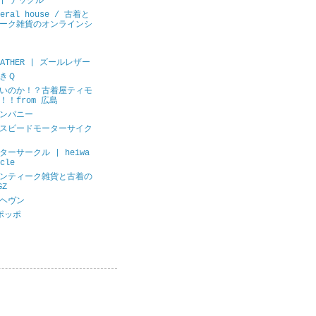
E | ナックル
neral house / 古着と
ーク雑貨のオンラインシ
LEATHER | ズールレザー
きＱ
いのか！？古着屋ティモ
！！from 広島
ンパニー
スピードモーターサイク
ーサークル | heiwa
cle
ンティーク雑貨と古着の
GZ
ヘヴン
ポッポ