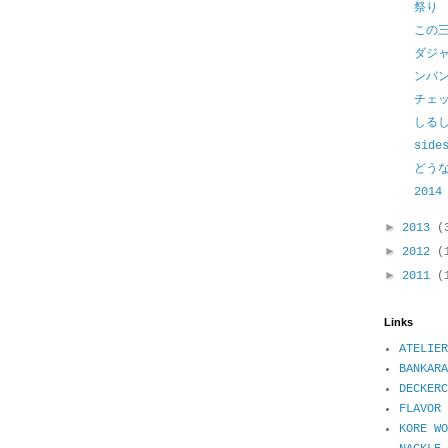
祭り
この
ダジ
ンバン
チェ
しる
side
どう
2014
►
2013
(
►
2012
(
►
2011
(
Links
ATELIER
BANKARA
DECKER
FLAVOR 
KORE WO