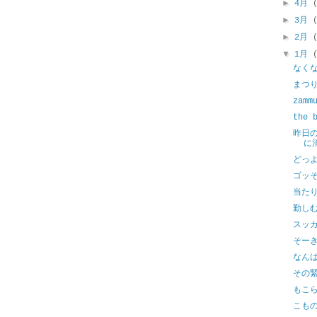
►
4月
►
3月
►
2月
▼
1月
なく
まつ
zamm
the 
昨日
に
どっ
ゴッ
当た
勤し
スッ
そー
なん
その
もこ
こも