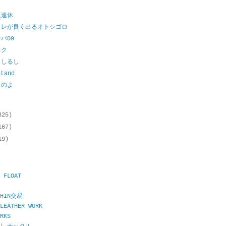
三連休
ャレが良く出るオトシゴロ
バ09
ック
ししるし
stand
なのよ
325)
167)
19)
 FLOAT
CHIN交易
LEATHER WORK
RKS