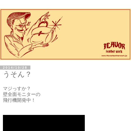
2014/10/28
うそん？
マジっすか？
壁全面モニターの
飛行機開発中！