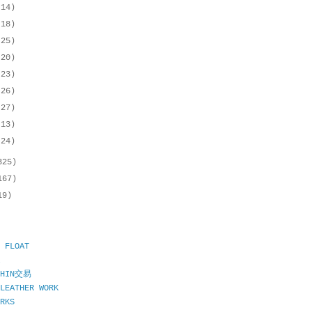
(14)
(18)
(25)
(20)
(23)
(26)
(27)
(13)
(24)
325)
167)
19)
 FLOAT
CHIN交易
LEATHER WORK
RKS