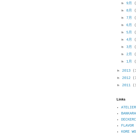
►
9月
►
8月
►
7月
►
6月
►
5月
►
4月
►
3月
►
2月
►
1月
►
2013
(
►
2012
(
►
2011
(
Links
ATELIER
BANKARA
DECKER
FLAVOR 
KORE WO