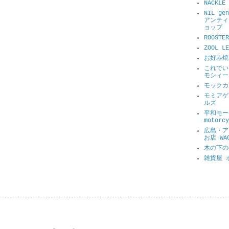
NACKL
NIL ge
アンティ
ョップ
ROOSTER
ZOOL 
お好み焼
これでい
モシィー
モックカ
モミアゲ
ルズ
平和モータ
motorcy
広島・ア
お店 WA
木の下の
雑貨屋 