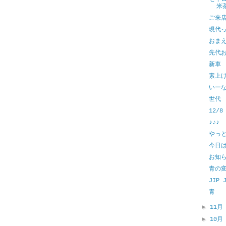
米
ご来
現代
おま
先代
新車
素上
いー
世代
12/8
♪♪♪
やっ
今日
お知
青の
JIP 
青
►
11
►
10