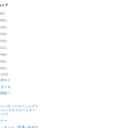
カイブ
68)
206)
216)
234)
218)
211)
240)
265)
250)
月
(23)
も終わり
うきぐも
格闘技？
に
デンパティーヤーシャブラ
シャハラウラビーイヤー
ャブラ
神ラー
ロンティー（普通は抹茶玄