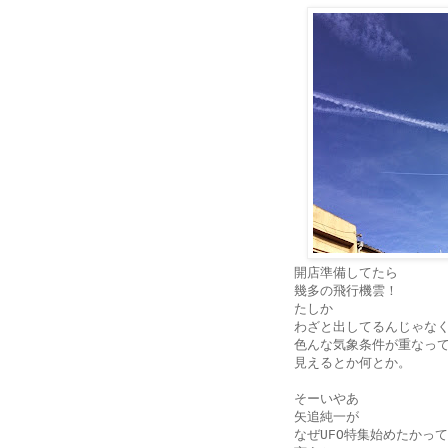
開店準備してたら
幾多の飛行機雲！
たしか
わざと出してるんじゃな
色んな気象条件が重なっ
見えるとか何とか。
そーいやあ
矢追純一が
なぜUFO特集始めたかって