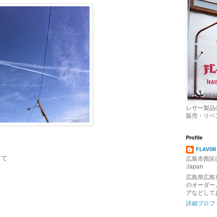
レザー製品
販売・リペ
Profile
FLAVOR
くて
広島市西区己
て
Japan
広島県広島
のオーダー
アなどして
詳細プロフ