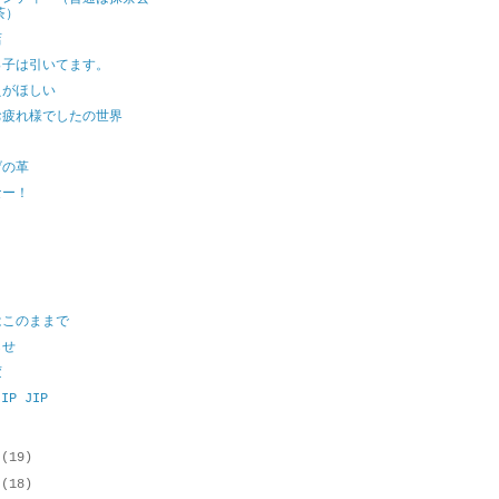
茶）
店
っ子は引いてます。
えがほしい
お疲れ様でしたの世界
げの革
なー！
と
はこのままで
らせ
変
JIP JIP
月
(19)
月
(18)