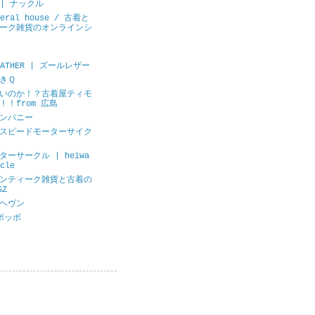
E | ナックル
neral house / 古着と
ーク雑貨のオンラインシ
LEATHER | ズールレザー
きＱ
いのか！？古着屋ティモ
！！from 広島
ンパニー
スピードモーターサイク
ーサークル | heiwa
cle
ンティーク雑貨と古着の
GZ
ヘヴン
ポッポ