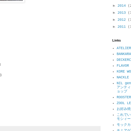
►
2014
(
►
2013
(
►
2012
(
►
2011
(
Links
ATELIER
BANKARA
DECKER
3
FLAVOR 
KORE WO
3
NACKL
NIL ge
アンティ
ョップ
ROOSTER
ZOOL 
お好み焼
これでい
モシィー
モックカ
モミアゲ