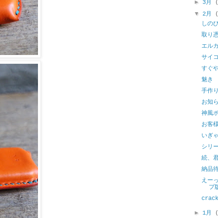
►
3月
▼
2月
しの
取り
エル
サイ
すぐ
魅き
手作
お知
神風
お客
いぎ
シリ
続、
納品
えー
プ
crac
►
1月