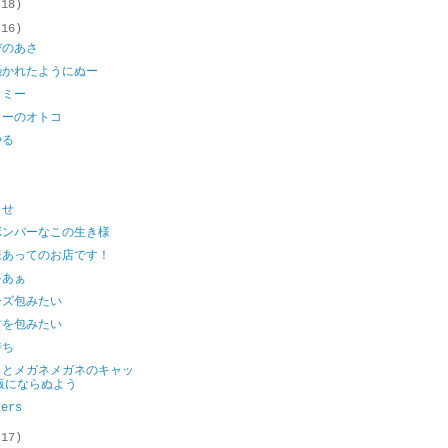
(18)
(16)
びのあさ
憑かれたようにぬー
カミー
コーのオトコ
やる
り
らせ
ボンバーなこの生き様
様あってのお店です！
ゃあぁ
ーズ包みたい
君を包みたい
待ち
っとメガネメガネのキャッ
版にならぬよう
kers
(17)