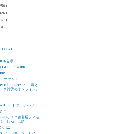
250)
325)
167)
19)
 FLOAT
CHIN交易
LEATHER WORK
RKS
E | ナックル
neral house / 古着と
ーク雑貨のオンラインシ
LEATHER | ズールレザー
きＱ
いのか！？古着屋ティモ
！！from 広島
ンパニー
スピードモーターサイク