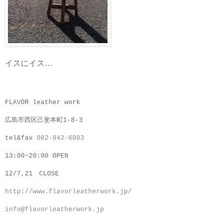
イスにイス…
FLAVOR leather work
広島市西区己斐本町1-8-3
tel&fax
082-942-6803
13:00~20:00 OPEN
12/7,21 CLOSE
http://www.flavorleatherwork.jp/
info@flavorleatherwork.jp