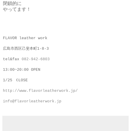
閉鎖的に
やってます！
FLAVOR leather work
広島市西区己斐本町1-8-3
tel&fax
082-942-6803
13:00~20:00 OPEN
1/25 CLOSE
http://www.flavorleatherwork.jp/
info@flavorleatherwork.jp