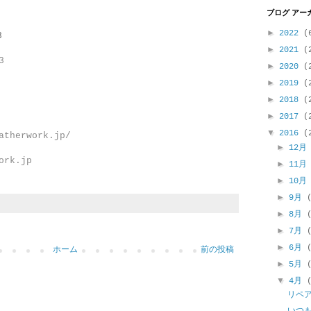
ブログ アー
►
2022
(
3
►
2021
(
3
►
2020
(
►
2019
(
►
2018
(
►
2017
(
▼
2016
(
atherwork.jp/
►
12
ork.jp
►
11
►
10
►
9月
►
8月
►
7月
►
6月
ホーム
前の投稿
►
5月
▼
4月
リペ