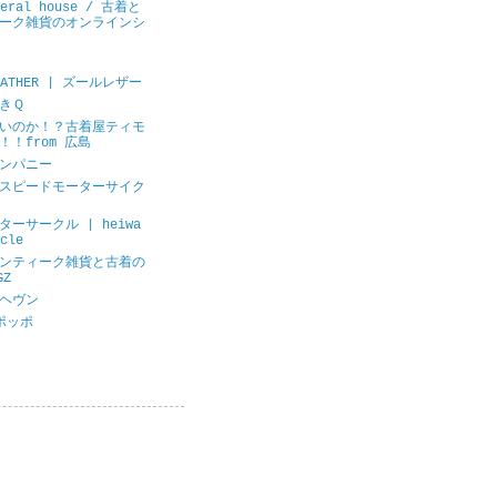
neral house / 古着と
ーク雑貨のオンラインシ
LEATHER | ズールレザー
きＱ
いのか！？古着屋ティモ
！！from 広島
ンパニー
スピードモーターサイク
ーサークル | heiwa
cle
ンティーク雑貨と古着の
GZ
ヘヴン
ポッポ