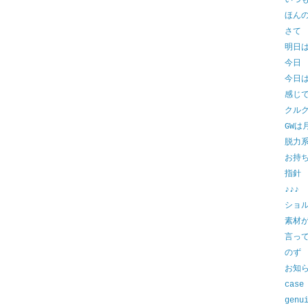
いつ
ほん
さて
明日
今日
今日
感じ
クル
GWは
脱力
お持
指針
♪♪♪
ショ
素材
言っ
のず
お知
case
genu