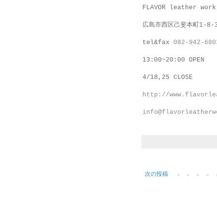
FLAVOR leather work
広島市西区己斐本町1-8-
tel&fax
082-942-680
13:00~20:00 OPEN
4/18,25 CLOSE
http://www.flavorle
info@flavorleatherw
次の投稿