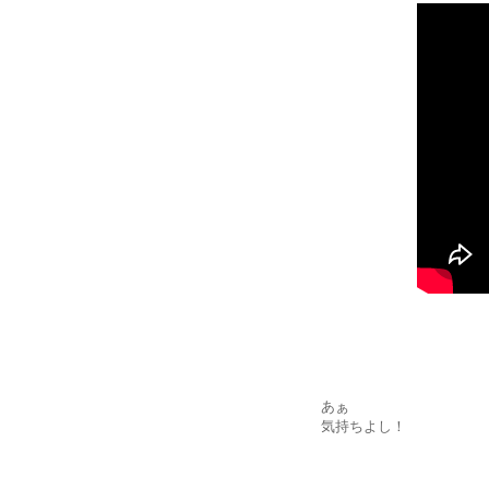
あぁ
気持ちよし！