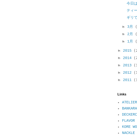
今日
ティ
ギリ
►
3月
►
2月
►
1月
►
2015
(
►
2014
(
►
2013
(
►
2012
(
►
2011
(
Links
ATELIER
BANKARA
DECKER
FLAVOR 
KORE WO
NACKL