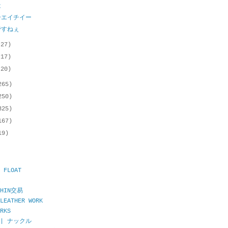
は
ーエイチイー
ですねぇ
(27)
(17)
(20)
265)
250)
325)
167)
19)
 FLOAT
CHIN交易
LEATHER WORK
RKS
E | ナックル