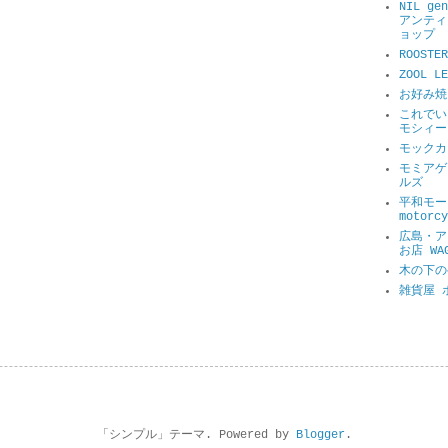
NIL ge
アンティ
ョップ
ROOSTER
ZOOL 
お好み焼
これでい
モシィー
モックカ
モミアゲ
ルズ
平和モータ
motorcy
広島・ア
お店 WA
木の下の
雑貨屋 
「シンプル」テーマ. Powered by
Blogger
.