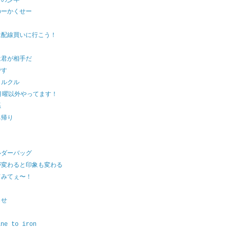
もの少年
のーかくせー
は配線買いに行こう！
は君が相手だ
です
クルクル
月曜以外やってます！
系
ち帰り
ルダーバッグ
が変わると印象も変わる
てみてぇ〜！
らせ
ine to iron