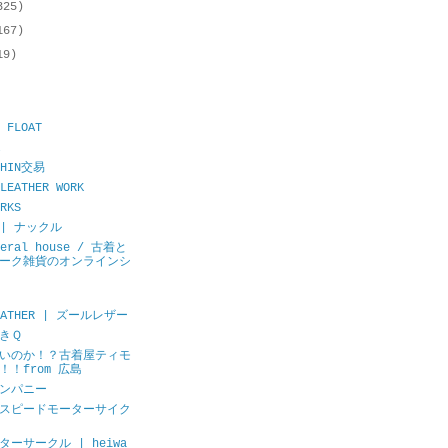
325)
167)
19)
 FLOAT
CHIN交易
LEATHER WORK
RKS
E | ナックル
neral house / 古着と
ーク雑貨のオンラインシ
LEATHER | ズールレザー
きＱ
いのか！？古着屋ティモ
！！from 広島
ンパニー
スピードモーターサイク
ーサークル | heiwa