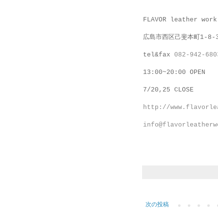
FLAVOR leather work
広島市西区己斐本町1-8-
tel&fax
082-942-680
13:00~20:00 OPEN
7/20,25 CLOSE
http://www.flavorle
info@flavorleatherw
次の投稿