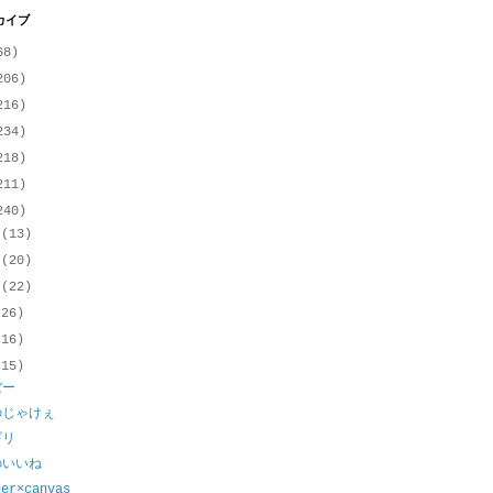
カイブ
68)
206)
216)
234)
218)
211)
240)
月
(13)
月
(20)
月
(22)
(26)
(16)
(15)
ぼー
のじゃけぇ
ギリ
のいいね
her×canvas