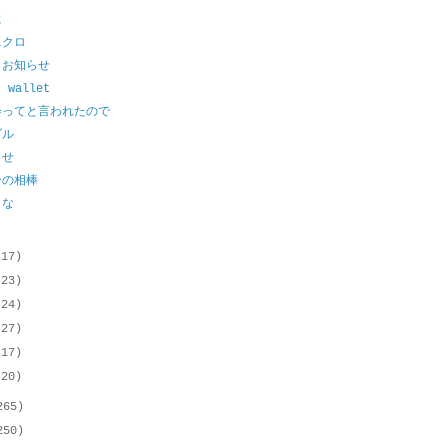
に
ニクロ
とお知らせ
t wallet
会ってと言われたので
ダル
らせ
ーの相棒
こな
(17)
(23)
(24)
(27)
(17)
(20)
265)
250)