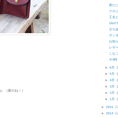
新た
クロ
工夫
shor
立ち
サン
お知
レザ
こな
今4時
►
6月
►
5月
►
4月
►
3月
の為）（家のね！）
►
2月
►
1月
►
2015
(
►
2014
(