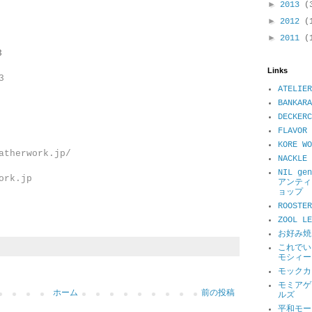
►
2013
(
►
2012
(
►
2011
(
3
Links
3
ATELIER
BANKARA
DECKER
FLAVOR 
KORE WO
atherwork.jp/
NACKL
NIL ge
ork.jp
アンティ
ョップ
ROOSTER
ZOOL 
お好み焼
これでい
モシィー
モックカ
モミアゲ
ホーム
前の投稿
ルズ
平和モータ