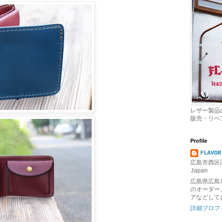
レザー製品
販売・リペ
Profile
FLAVOR
広島市西区己
Japan
広島県広島
のオーダー
アなどして
詳細プロフ