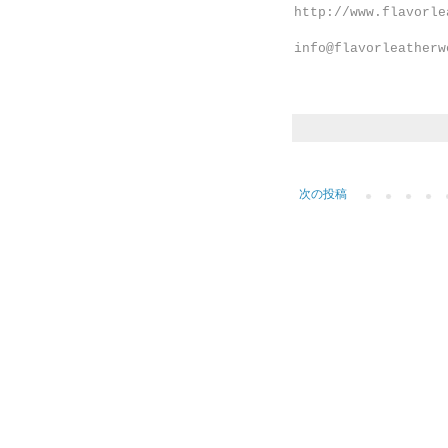
http://www.flavorle
info@flavorleatherw
次の投稿