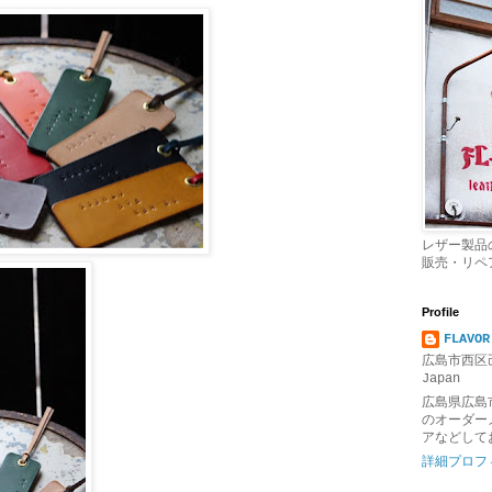
レザー製品
販売・リペ
Profile
FLAVOR
広島市西区己
Japan
広島県広島
のオーダー
アなどして
詳細プロフ