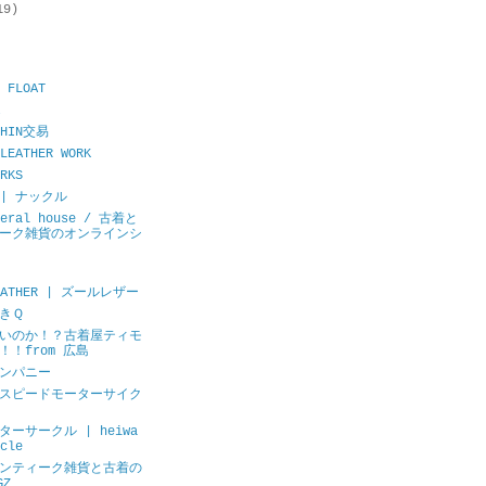
19)
 FLOAT
CHIN交易
LEATHER WORK
RKS
E | ナックル
neral house / 古着と
ーク雑貨のオンラインシ
LEATHER | ズールレザー
きＱ
いのか！？古着屋ティモ
！！from 広島
ンパニー
スピードモーターサイク
ーサークル | heiwa
cle
ンティーク雑貨と古着の
GZ