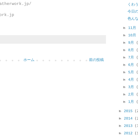
atherwork.jp/
くわ
今日
ork.jp
色ん
►
11
►
10
►
9月
►
8月
►
7月
ホーム
前の投稿
►
6月
►
5月
►
4月
►
3月
►
2月
►
1月
►
2015
(
►
2014
(
►
2013
(
►
2012
(