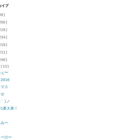
カイブ
68)
206)
216)
234)
218)
211)
240)
月
(13)
めぇ〜
2016
スマス
らせ
θ｀)ノ
が1番大事！
！
こみー
ゅーのー