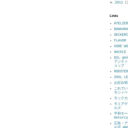
►
2011
(
Links
ATELIER
BANKARA
DECKER
FLAVOR 
KORE WO
NACKL
NIL ge
アンティ
ョップ
ROOSTER
ZOOL 
お好み焼
これでい
モシィー
モックカ
モミアゲ
ルズ
平和モータ
motorcy
広島・ア
お店 WA