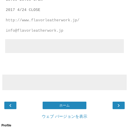
2017 4/24 CLOSE
http://www.flavorleatherwork.jp/
info@flavorleatherwork.jp
‹
›
ホーム
ウェブ バージョンを表示
Profile