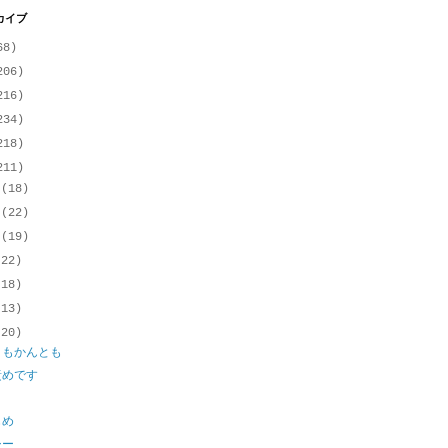
カイブ
68)
206)
216)
234)
218)
211)
月
(18)
月
(22)
月
(19)
(22)
(18)
(13)
(20)
ともかんとも
責めです
じめ
シー