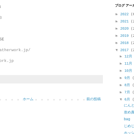
ブログ アー
3
►
2022
(
3
►
2021
(
►
2020
(
►
2019
(
SE
►
2018
(
atherwork.jp/
▼
2017
(
►
12
ork.jp
►
11
►
10
►
9月
►
8月
►
7月
ホーム
前の投稿
▼
6月
にん
攻め
bag
じめ
ホッ