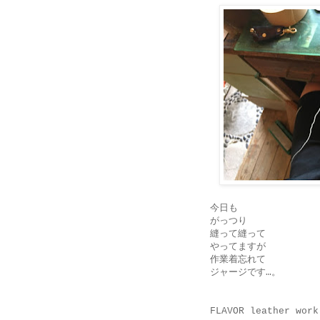
今日も
がっつり
縫って縫って
やってますが
作業着忘れて
ジャージです…。
FLAVOR leather work