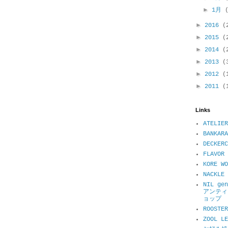
►
1月
►
2016
(
►
2015
(
►
2014
(
►
2013
(
►
2012
(
►
2011
(
Links
ATELIER
BANKARA
DECKER
FLAVOR 
KORE WO
NACKL
NIL ge
アンティ
ョップ
ROOSTER
ZOOL 