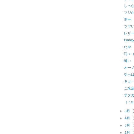
しっ
マジ
雨ー
ツヤ
レザ
toda
わや
汚々
縫い
オー
やっ
キョ
ご来
オタ
（＾ω
►
5月
►
4月
►
3月
►
2月