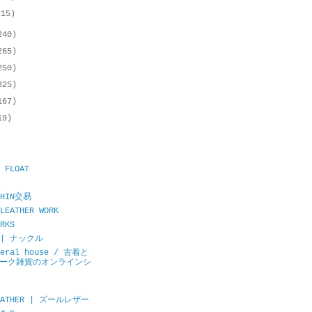
(15)
240)
265)
250)
325)
167)
19)
 FLOAT
CHIN交易
LEATHER WORK
RKS
E | ナックル
neral house / 古着と
ーク雑貨のオンラインシ
LEATHER | ズールレザー