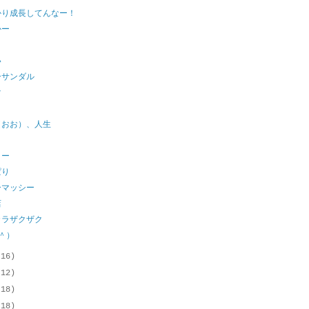
かり成長してんなー！
かー
い
ーサンダル
y
（おお）、人生
ノー
ぱり
ーマッシー
店
カラザクザク
＾）
(16)
(12)
(18)
(18)