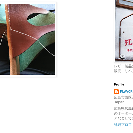
レザー製品
販売・リペ
Profile
FLAVOR
広島市西区己
Japan
広島県広島
のオーダー
アなどして
詳細プロフ