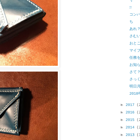
寸
⁇
コン
ち
あれ
さむ
おと
マイ
任務
お知
さて
さっ
明日
2018
►
2017
(
►
2016
(
►
2015
(
►
2014
(
►
2013
(