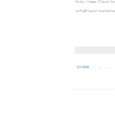
http://www.flavorle
info@flavorleatherw
次の投稿