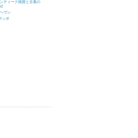
ンティーク雑貨と古着の
GZ
ヘヴン
ポッポ