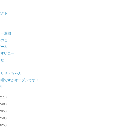
パクト
？
い一週間
このこ
ブーム
をすいこー
らせ
？
くりサトちゃん
月曜ですがオープンです！
年
211)
240)
265)
250)
325)