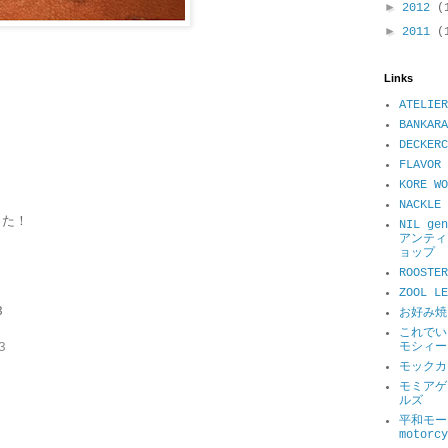
►
2012
(
►
2011
(
Links
ATELIER
BANKARA
DECKER
FLAVOR 
KORE WO
NACKL
した！
NIL ge
アンティ
ョップ
ROOSTER
ZOOL 
3
お好み焼
これでい
3
モシィー
モックカ
モミアゲ
ルズ
平和モータ
motorcy