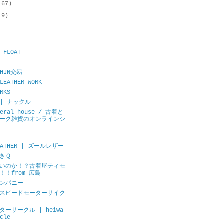
167)
19)
 FLOAT
CHIN交易
LEATHER WORK
RKS
E | ナックル
neral house / 古着と
ーク雑貨のオンラインシ
LEATHER | ズールレザー
きＱ
いのか！？古着屋ティモ
！！from 広島
ンパニー
スピードモーターサイク
ーサークル | heiwa
cle