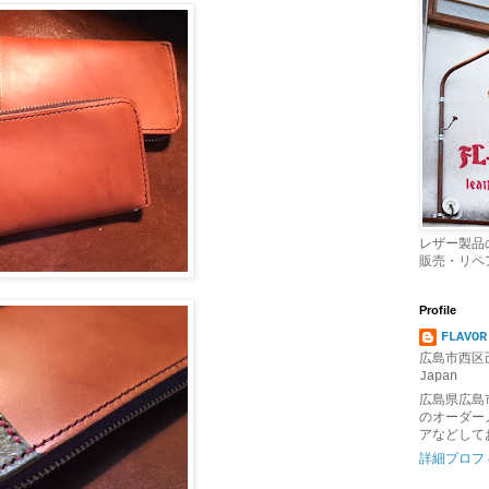
レザー製品
販売・リペ
Profile
FLAVOR
広島市西区己
Japan
広島県広島
のオーダー
アなどして
詳細プロフ