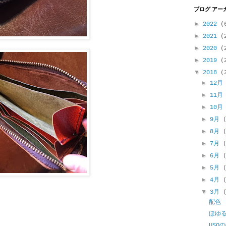
ブログ アー
►
2022
(
►
2021
(
►
2020
(
►
2019
(
▼
2018
(
►
12
►
11
►
10
►
9月
►
8月
►
7月
►
6月
►
5月
►
4月
▼
3月
配色
ほゆ
USO