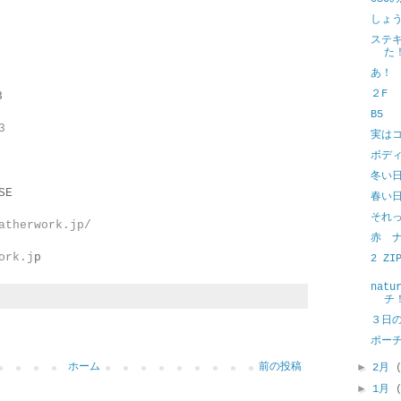
しょ
ステキ
た
あ！
２F
3
B5
3
実は
ボデ
冬い
SE
春い
それ
atherwork.jp/
赤 
ork.j
p
2 ZI
nat
チ
３日
ポー
►
ホーム
前の投稿
2月
►
1月