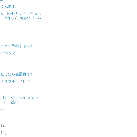
うくん来ず
な お便り いただきまし
！ みなさん ぜひ！！...
コーヒー飲めません！
ィーバッグ
日
日
っだったら全部買う！
ナチュラル グレー
P
uralに グレーの ステッ
！ いー感じ！ ...
の２
チ
(12)
(14)