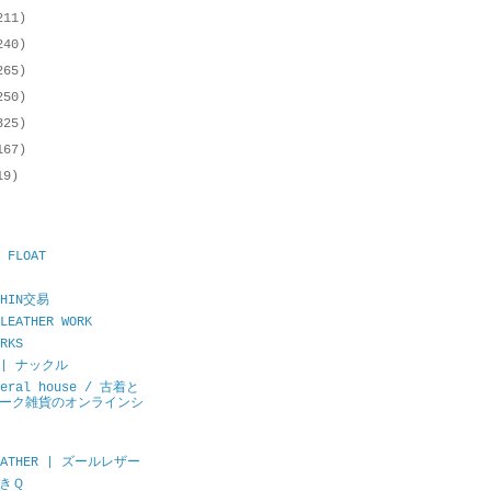
211)
240)
265)
250)
325)
167)
19)
 FLOAT
CHIN交易
LEATHER WORK
RKS
E | ナックル
neral house / 古着と
ーク雑貨のオンラインシ
LEATHER | ズールレザー
きＱ