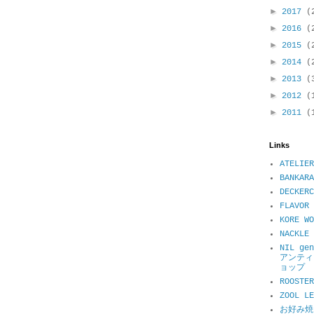
►
2017
(
►
2016
(
►
2015
(
►
2014
(
►
2013
(
►
2012
(
►
2011
(
Links
ATELIER
BANKARA
DECKER
FLAVOR 
KORE WO
NACKL
NIL ge
アンティ
ョップ
ROOSTER
ZOOL 
お好み焼