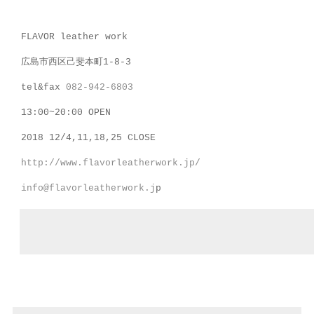
FLAVOR leather work
広島市西区己斐本町1-8-3
tel&fax
082-942-6803
13:00~20:00 OPEN
2018 12/4,11,18,25 CLOSE
http://www.flavorleatherwork.jp/
info@flavorleatherwork.j
p