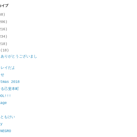
カイブ
68)
206)
216)
234)
218)
月
(18)
もありがとうございまし
！
キレイだよ
らせ
stmas 2018
なる己斐本町
OOL!!!
iage
15ともけい
ay
 NEGRO