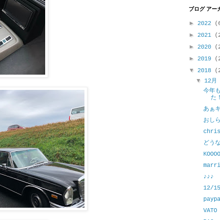
ブログ アー
►
2022
(
►
2021
(
►
2020
(
►
2019
(
▼
2018
(
▼
12
今年
た
あぁ
おし
chri
どう
KOOO
marr
♪♪♪
12/
payp
VATO