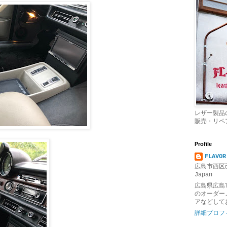
レザー製品
販売・リペ
Profile
FLAVOR
広島市西区己
Japan
広島県広島
のオーダー
アなどして
詳細プロフ