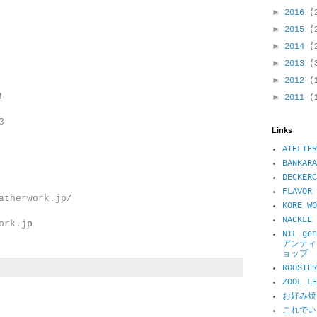
►
2016
(
►
2015
(
！
►
2014
(
►
2013
(
►
2012
(
3
►
2011
(
3
Links
ATELIER
BANKARA
DECKER
FLAVOR 
atherwork.jp/
KORE WO
NACKL
ork.j
p
NIL ge
アンティ
ョップ
ROOSTER
ZOOL 
お好み焼
これでい