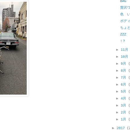
BAG
贅沢
色 
ボデ
ちょ
ZZZ
!？
►
11
►
10
►
9月
►
8月
►
7月
►
6月
►
5月
►
4月
►
3月
►
2月
►
1月
►
2017
(