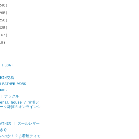
240)
265)
250)
325)
167)
19)
 FLOAT
CHIN交易
LEATHER WORK
RKS
E | ナックル
neral house / 古着と
ーク雑貨のオンラインシ
LEATHER | ズールレザー
きＱ
いのか！？古着屋ティモ