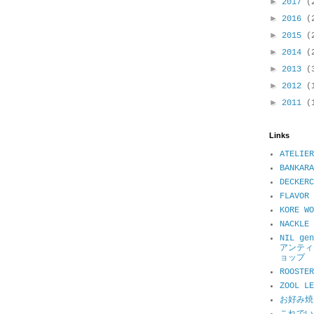
►
2017
(
►
2016
(
►
2015
(
►
2014
(
►
2013
(
►
2012
(
►
2011
(
Links
ATELIER
BANKARA
DECKER
FLAVOR 
KORE WO
NACKL
NIL ge
アンティ
ョップ
ROOSTER
ZOOL 
お好み焼