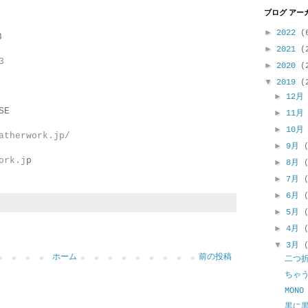
ブログ アー
►
2022
(
3
►
2021
(
3
►
2020
(
▼
2019
(
►
12
SE
►
11
►
10
atherwork.jp/
►
9月
ork.j
p
►
8月
►
7月
►
6月
►
5月
►
4月
▼
3月
ホーム
前の投稿
二つ
ちゃ
MONO
黒に