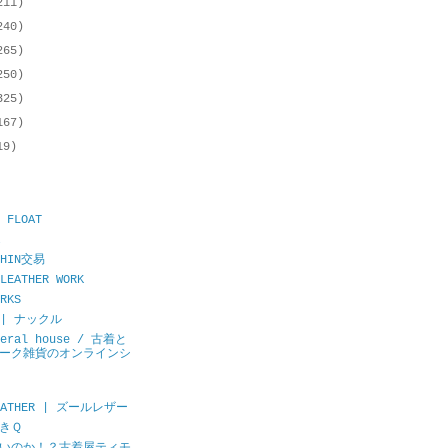
211)
240)
265)
250)
325)
167)
19)
 FLOAT
CHIN交易
LEATHER WORK
RKS
E | ナックル
neral house / 古着と
ーク雑貨のオンラインシ
LEATHER | ズールレザー
きＱ