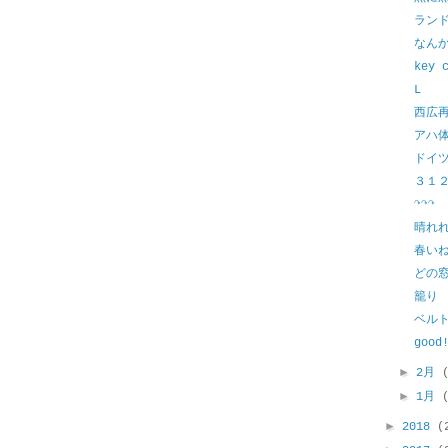
ラン
なん
key 
L
西広
アハ
ドイ
３１
↷↷↷
晴れ
春い
どの
籠り
ベル
good
►
2月
►
1月
►
2018
(