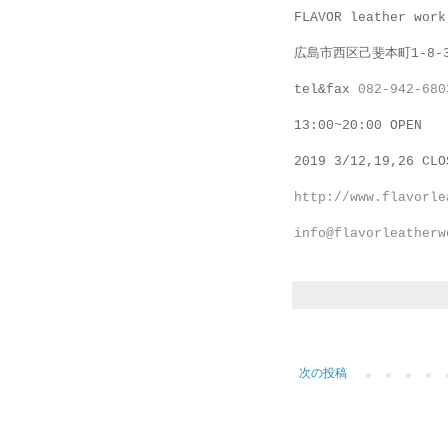
FLAVOR leather work
広島市西区己斐本町1-8-
tel&fax
082-942-680
13:00~20:00 OPEN
2019 3/12,19,26
CLO
http://www.flavorle
info@flavorleatherw
次の投稿