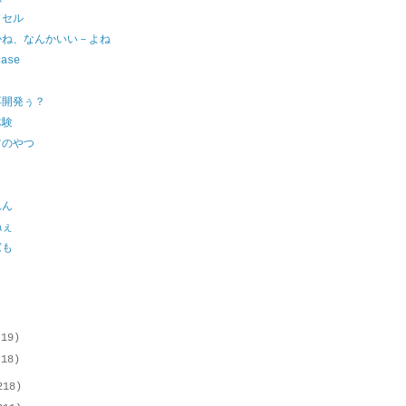
ドセル
かね、なんかいい－よね
case
再開発ぅ？
体験
ツのやつ
２
れん
ねぇ
窓も
ト
!
(19)
(18)
218)