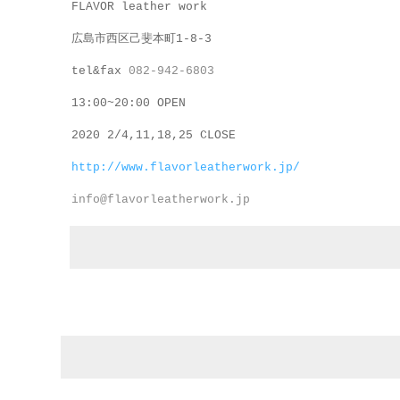
FLAVOR leather work
広島市西区己斐本町1-8-3
tel&fax
082-942-6803
13:00~20:00 OPEN
2020 2/4,11,18,25
CLOSE
http://www.flavorleatherwork.jp/
info@flavorleatherwork.jp