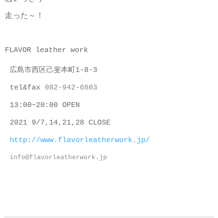
走った～！
FLAVOR leather work
広島市西区己斐本町1-8-3
tel&fax
082-942-6803
13:00~20:00 OPEN
2021 9/7,14,21,28
CLOSE
http://www.flavorleatherwork.jp/
info@flavorleatherwork.jp