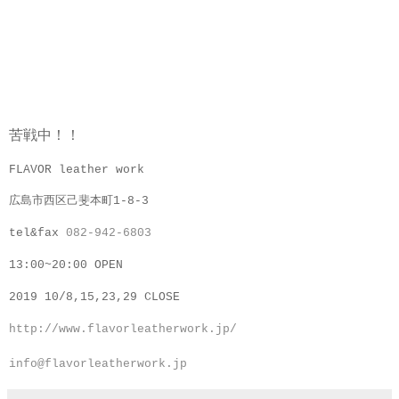
苦戦中！！
FLAVOR leather work
広島市西区己斐本町1-8-3
tel&fax
082-942-6803
13:00~20:00 OPEN
2019 10/8,15,23,29
CLOSE
http://www.flavorleatherwork.jp/
info@flavorleatherwork.jp