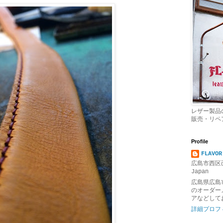
レザー製品
販売・リペ
Profile
FLAVOR
広島市西区己
Japan
広島県広島
のオーダー
アなどして
詳細プロフ