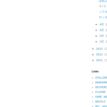
ぱね
５/３
って
やっ
►
4月
►
3月
►
2月
►
1月
►
2013
(
►
2012
(
►
2011
(
Links
ATELIER
BANKARA
DECKER
FLAVOR 
KORE WO
NACKL
NIL ge