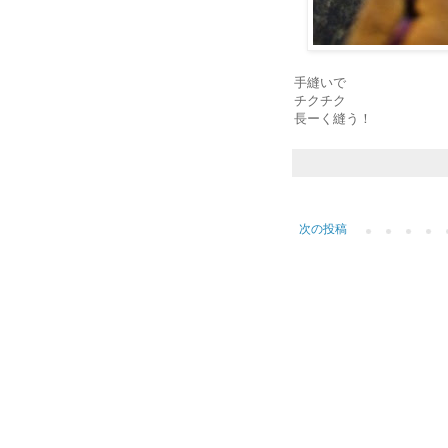
手縫いで
チクチク
長ーく縫う！
次の投稿