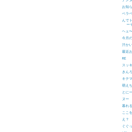
ナン
お知
ベラ
んで
ー
ヘェ
今月
汗か
最近
RE
スッ
きん
キテ
萌え
とに
ヌー
暮れ
ここ
え？
ぐぐ