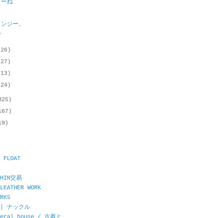
ぇーね
カンジー。
ぞ
(26)
(27)
(13)
(24)
325)
167)
19)
 FLOAT
CHIN交易
LEATHER WORK
RKS
E | ナックル
neral house / 古着と