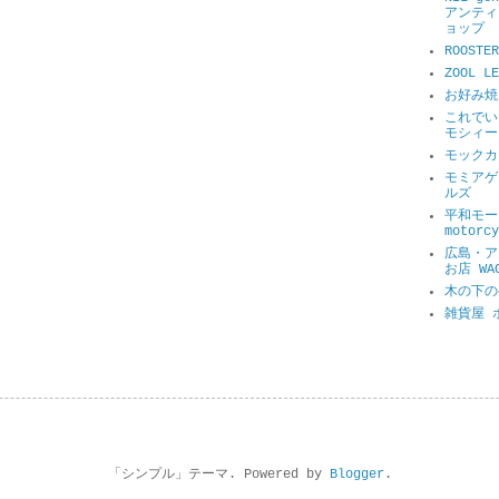
アンティ
ョップ
ROOSTER
ZOOL 
お好み焼
これでい
モシィー
モックカ
モミアゲ
ルズ
平和モータ
motorcy
広島・ア
お店 WA
木の下の
雑貨屋 
「シンプル」テーマ. Powered by
Blogger
.