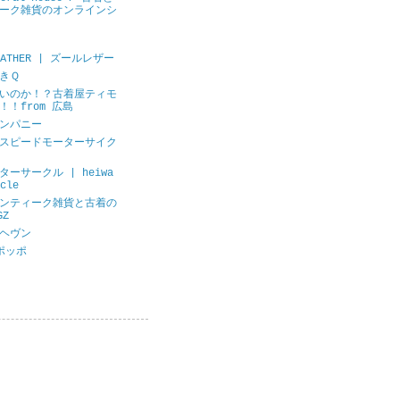
ーク雑貨のオンラインシ
LEATHER | ズールレザー
きＱ
いのか！？古着屋ティモ
！！from 広島
ンパニー
スピードモーターサイク
ーサークル | heiwa
cle
ンティーク雑貨と古着の
GZ
ヘヴン
ポッポ