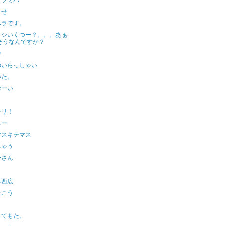
ダツミハ
らせ
ベラです。
トシいくつー？。。。あぁ
そうなんですか？
〜
のいらっしゃい
いた。
おーい
キリ！
ろー
マスキテマス
ちゃう
ーさん
る西広
をこう
ってもた。