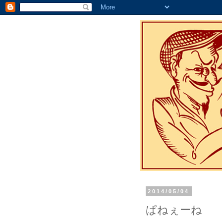
2014/05/04
ぱねぇーね