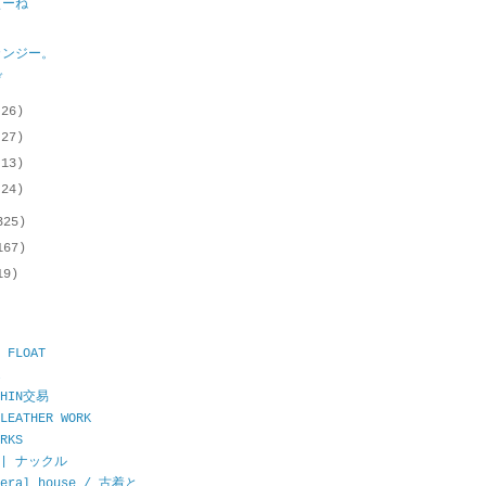
ぇーね
カンジー。
ぞ
(26)
(27)
(13)
(24)
325)
167)
19)
 FLOAT
CHIN交易
LEATHER WORK
RKS
E | ナックル
neral house / 古着と