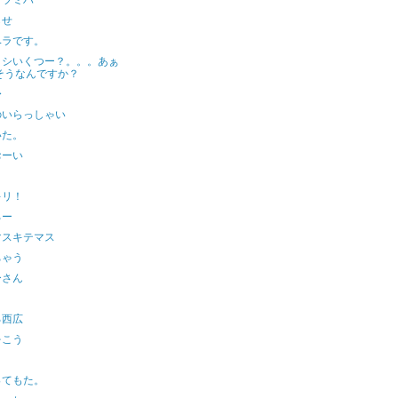
ダツミハ
らせ
ベラです。
トシいくつー？。。。あぁ
そうなんですか？
〜
のいらっしゃい
いた。
おーい
キリ！
ろー
マスキテマス
ちゃう
ーさん
る西広
をこう
ってもた。