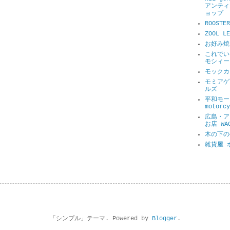
アンティ
ョップ
ROOSTER
ZOOL 
お好み焼
これでい
モシィー
モックカ
モミアゲ
ルズ
平和モータ
motorcy
広島・ア
お店 WA
木の下の
雑貨屋 
「シンプル」テーマ. Powered by
Blogger
.