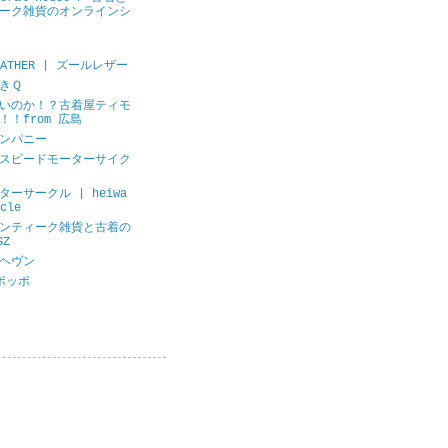
ーク雑貨のオンラインシ
LEATHER | ズールレザー
きＱ
いのか！？古着屋ティモ
！！from 広島
ンパニー
スピードモーターサイク
ーサークル | heiwa
cle
ンティーク雑貨と古着の
GZ
ヘヴン
ポッポ