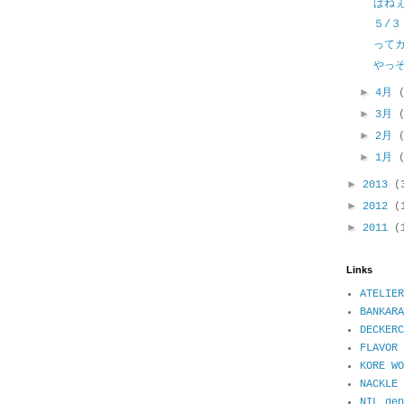
ぱね
５/３
って
やっ
►
4月
►
3月
►
2月
►
1月
►
2013
(
►
2012
(
►
2011
(
Links
ATELIER
BANKARA
DECKER
FLAVOR 
KORE WO
NACKL
NIL ge