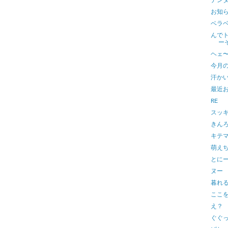
ナン
お知
ベラ
んで
ー
ヘェ
今月
汗か
最近
RE
スッ
きん
キテ
萌え
とに
ヌー
暮れ
ここ
え？
ぐぐ