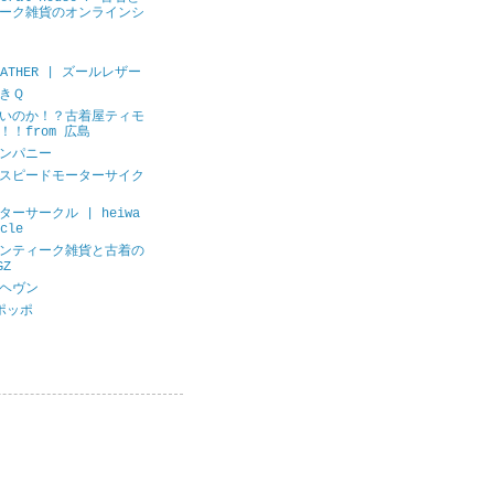
ーク雑貨のオンラインシ
LEATHER | ズールレザー
きＱ
いのか！？古着屋ティモ
！！from 広島
ンパニー
スピードモーターサイク
ーサークル | heiwa
cle
ンティーク雑貨と古着の
GZ
ヘヴン
ポッポ