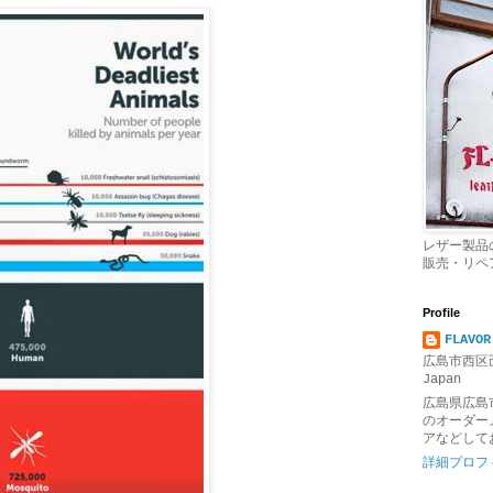
レザー製品
販売・リペ
Profile
FLAVOR
広島市西区己
Japan
広島県広島
のオーダー
アなどして
詳細プロフ