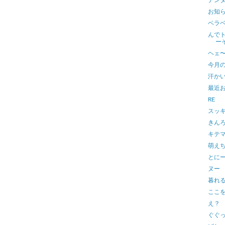
ナン
お知
ベラ
んで
ー
ヘェ
今月
汗か
最近
RE
スッ
きん
キテ
萌え
とに
ヌー
暮れ
ここ
え？
ぐぐ