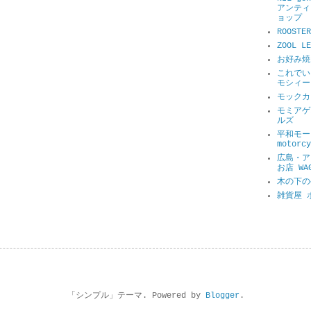
アンティ
ョップ
ROOSTER
ZOOL 
お好み焼
これでい
モシィー
モックカ
モミアゲ
ルズ
平和モータ
motorcy
広島・ア
お店 WA
木の下の
雑貨屋 
「シンプル」テーマ. Powered by
Blogger
.