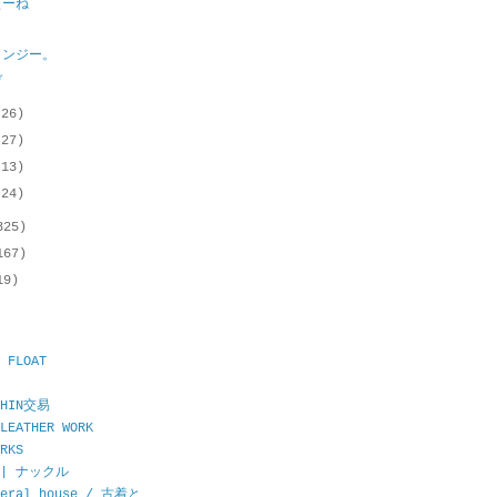
ぇーね
カンジー。
ぞ
(26)
(27)
(13)
(24)
325)
167)
19)
 FLOAT
CHIN交易
LEATHER WORK
RKS
E | ナックル
neral house / 古着と