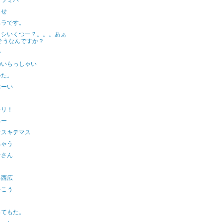
ダツミハ
らせ
ベラです。
トシいくつー？。。。あぁ
そうなんですか？
〜
のいらっしゃい
いた。
おーい
キリ！
ろー
マスキテマス
ちゃう
ーさん
る西広
をこう
ってもた。