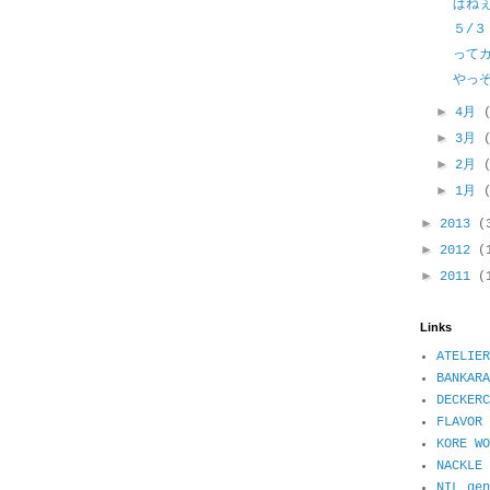
ぱね
５/３
って
やっ
►
4月
►
3月
►
2月
►
1月
►
2013
(
►
2012
(
►
2011
(
Links
ATELIER
BANKARA
DECKER
FLAVOR 
KORE WO
NACKL
NIL ge